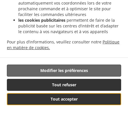
automatiquement vos coordonnées lors de votre
prochaine commande et à optimiser le site pour
faciliter les commandes ultérieures
Nos plats et desserts sont réalisés par nous
les cookies publicitaires
permettent de faire de la
mêmes !
publicité basée sur les centres d’intérêt et d’adapter
le contenu à vos navigateurs et à vos appareils
Les dates disponibles se réduisent de jour en
Pour plus d’informations, veuillez consulter notre
Politique
jour
en matière de cookies.
Pensez à réserver au plus vite ou à nous demander
un devis gratuit
06 71 95 00 59
Modifier les préférences
dltraiteur83@gmail.com
Tout refuser
Le savoir faire et le goût à prix abordable.
Des Ailes Traiteur
Tout accepter