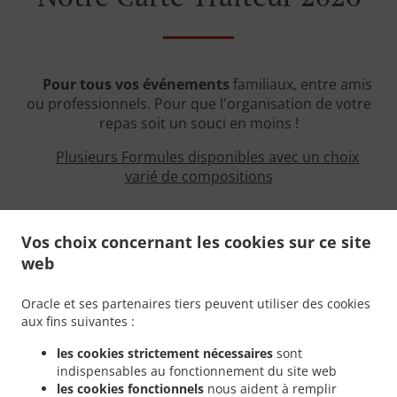
Pour tous vos événements
familiaux, entre amis
ou professionnels. Pour que l'organisation de votre
repas soit un souci en moins !
Plusieurs Formules disponibles avec un choix
varié de compositions
Vos choix concernant les cookies sur ce site
A partir de 10 personnes
web
A emporter ou en livraison chaude à l'heure du
repas
dans tout le Var suivant le nombre de
Oracle et ses partenaires tiers peuvent utiliser des cookies
personnes
aux fins suivantes :
Suggestions supplémentaires
:
les cookies strictement nécessaires
sont
-
Service au buffet ou à table
indispensables au fonctionnement du site web
- Location vaisselle
les cookies fonctionnels
nous aident à remplir