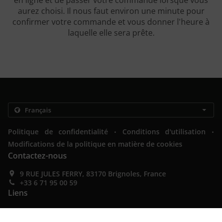
en ligne et de passer votre commande lorsque vous
aurez choisi. Il nous faut environ une minute pour
confirmer votre commande et vous donner l'heure à
laquelle elle sera prête.
.
.
Politique de confidentialité
Conditions d'utilisation
Modifications de la politique en matière de cookies
Contactez-nous
9 RUE JULES FERRY, 83170 Brignoles, France
+33 6 71 95 00 59
Liens
Menu