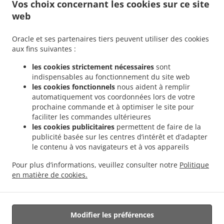
Vos choix concernant les cookies sur ce site
Commandez en avance
web
Contactez-nous
Oracle et ses partenaires tiers peuvent utiliser des cookies
aux fins suivantes :
.
Livraison de plats cuisinés Français Brignoles
Livraison de plats cuisinés Français La
les cookies strictement nécessaires
sont
.
.
Celle
Livraison de plats cuisinés Français Camps-la-Source
Livraison de plats
indispensables au fonctionnement du site web
.
.
cuisinés Français Le Val
Livraison de plats cuisinés Français Garéoult
Livraison de
les cookies fonctionnels
nous aident à remplir
automatiquement vos coordonnées lors de votre
.
plats cuisinés Français Rocbaron
Livraison de plats cuisinés Français La
prochaine commande et à optimiser le site pour
.
.
Roquebrussanne
Livraison de plats cuisinés Français Vins-sur-Caramy
Livraison de
faciliter les commandes ultérieures
.
.
plats cuisinés Français Correns
Livraison de plats cuisinés Français Forcalqueiret
les cookies publicitaires
permettent de faire de la
.
Livraison de plats cuisinés Français Sainte-Anastasie-sur-Issole
Livraison de plats
publicité basée sur les centres d’intérêt et d’adapter
le contenu à vos navigateurs et à vos appareils
.
.
cuisinés Français Montfort-sur-Argens
Livraison de plats cuisinés Français Carcès
.
Livraison de plats cuisinés Français Bras
Livraison de plats cuisinés Français
Pour plus d’informations, veuillez consulter notre
Politique
.
.
Châteauvert
Livraison de plats cuisinés Français Varages
Livraison de plats
en matière de cookies.
.
.
cuisinés Français Tourves
Livraison de plats cuisinés Français Besse-sur-Issole
Livraison de nourriture à emporter
Modifier les préférences