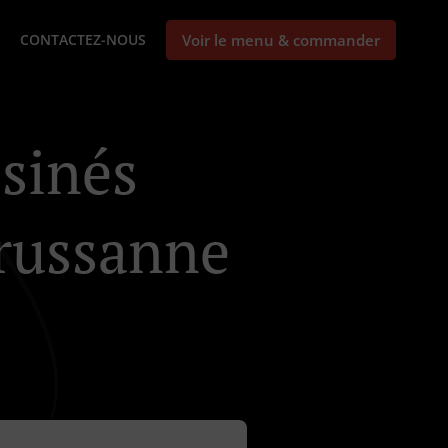
CONTACTEZ-NOUS
Voir le menu & commander
isinés
russanne