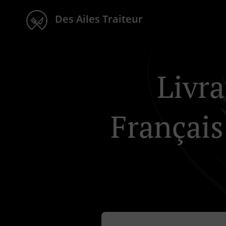
Des Ailes Traiteur
Livra
Françai