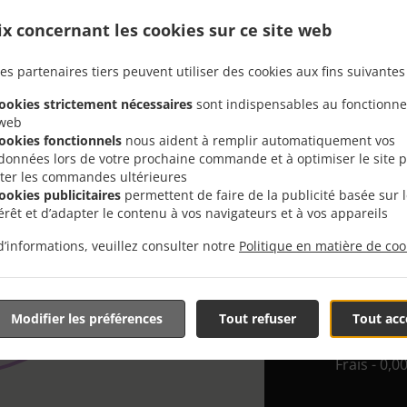
ix concernant les cookies sur ce site web
Vous recherch
es partenaires tiers peuvent utiliser des cookies aux fins suivantes 
Roquebrussann
de preparer u
cookies strictement nécessaires
sont indispensables au fonctionn
 web
Lorsque vous v
cookies fonctionnels
nous aident à remplir automatiquement vos
nourriture de 
données lors de votre prochaine commande et à optimiser le site 
liter les commandes ultérieures
Sélectionnez 
cookies publicitaires
permettent de faire de la publicité basée sur 
que vous appré
térêt et d’adapter le contenu à vos navigateurs et à vos appareils
d’informations, veuillez consulter notre
Politique en matière de coo
Frais de l
Zone jusq
0,00 €
Modifier les préférences
Tout refuser
Tout acc
Zone de 5
Frais - 0,0