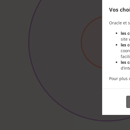
Vos cho
Oracle et s
les 
site
les 
coor
faci
les 
d’in
Pour plus 