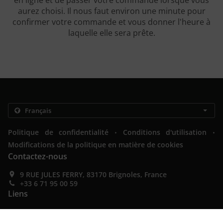
en ligne et de passer votre commande lorsque vous
aurez choisi. Il nous faut environ une minute pour
confirmer votre commande et vous donner l'heure à
laquelle elle sera prête.
.
.
Politique de confidentialité
Conditions d'utilisation
Modifications de la politique en matière de cookies
Contactez-nous
9 RUE JULES FERRY, 83170 Brignoles, France
+33 6 71 95 00 59
Liens
Menu