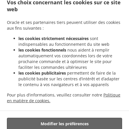
Vos choix concernant les cookies sur ce site
Commandez en avance
web
Contactez-nous
Oracle et ses partenaires tiers peuvent utiliser des cookies
aux fins suivantes :
.
Livraison de plats cuisinés Français Brignoles
Livraison de plats cuisinés Français La
les cookies strictement nécessaires
sont
.
.
Celle
Livraison de plats cuisinés Français Camps-la-Source
Livraison de plats
indispensables au fonctionnement du site web
.
.
cuisinés Français Le Val
Livraison de plats cuisinés Français Garéoult
Livraison de
les cookies fonctionnels
nous aident à remplir
automatiquement vos coordonnées lors de votre
.
plats cuisinés Français Rocbaron
Livraison de plats cuisinés Français La
prochaine commande et à optimiser le site pour
.
.
Roquebrussanne
Livraison de plats cuisinés Français Vins-sur-Caramy
Livraison de
faciliter les commandes ultérieures
.
.
plats cuisinés Français Correns
Livraison de plats cuisinés Français Forcalqueiret
les cookies publicitaires
permettent de faire de la
.
Livraison de plats cuisinés Français Sainte-Anastasie-sur-Issole
Livraison de plats
publicité basée sur les centres d’intérêt et d’adapter
le contenu à vos navigateurs et à vos appareils
.
.
cuisinés Français Montfort-sur-Argens
Livraison de plats cuisinés Français Carcès
.
Livraison de plats cuisinés Français Bras
Livraison de plats cuisinés Français
Pour plus d’informations, veuillez consulter notre
Politique
.
.
Châteauvert
Livraison de plats cuisinés Français Varages
Livraison de plats
en matière de cookies.
.
.
cuisinés Français Tourves
Livraison de plats cuisinés Français Besse-sur-Issole
Livraison de nourriture à emporter
Modifier les préférences